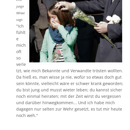
junge
Wirwe
sagt:
"Ich
fühlt
e
mich
oft
so
verle
tzt, wie mich Bekannte und Verwandte trösten wollten.
Da hieß es, man wisse ja nie, wofür so etwas doch gut
sein könnte, vielleicht wäre er schwer krank geworden;
du bist jung und musst wieter leben; du kannst sicher
noch einmal heiraten; mit der Zeit wirst du vergessen
und darüber hinwegkommen... Und ich habe mich
dagegen nur selten zur Wehr gesetzt, es tut mir heute
noch weh."