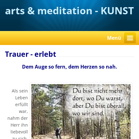
arts & meditation - KUNST
verstehen
Menü
Trauer - erlebt
Dem Auge so fern, dem Herzen so nah.
Als sein
Leben
erfüllt
war,
nahm der
Herr ihn
liebevoll
zu sich.