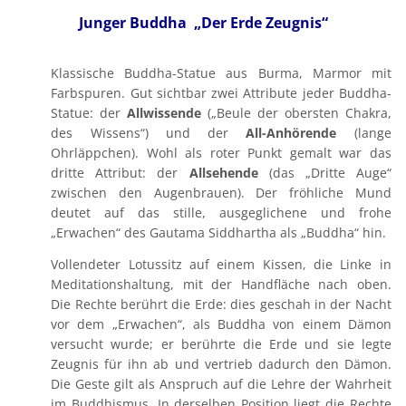
Junger Buddha „Der Erde Zeugnis“
Klassische Buddha-Statue aus Burma, Marmor mit
Farbspuren. Gut sichtbar zwei Attribute jeder Buddha-
Statue: der
Allwissende
(„Beule der obersten Chakra,
des Wissens“) und der
All-Anhörende
(lange
Ohrläppchen). Wohl als roter Punkt gemalt war das
dritte Attribut: der
Allsehende
(das „Dritte Auge“
zwischen den Augenbrauen). Der fröhliche Mund
deutet auf das stille, ausgeglichene und frohe
„Erwachen“ des Gautama Siddhartha als „Buddha“ hin.
Vollendeter Lotussitz auf einem Kissen, die Linke in
Meditationshaltung, mit der Handfläche nach oben.
Die Rechte berührt die Erde: dies geschah in der Nacht
vor dem „Erwachen“, als Buddha von einem Dämon
versucht wurde; er berührte die Erde und sie legte
Zeugnis für ihn ab und vertrieb dadurch den Dämon.
Die Geste gilt als Anspruch auf die Lehre der Wahrheit
im Buddhismus. In derselben Position liegt die Rechte