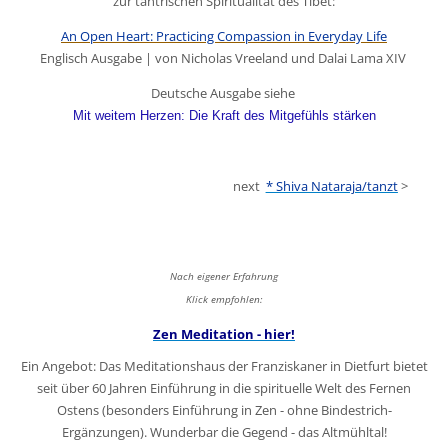
zur tantrischen Spiritualität des Tibet:
An Open Heart: Practicing Compassion in Everyday Life
Englisch Ausgabe | von Nicholas Vreeland und Dalai Lama XIV
Deutsche Ausgabe siehe
Mit weitem Herzen: Die Kraft des Mitgefühls stärken
next
* Shiva Nataraja/tanzt
>
Nach eigener Erfahrung
Klick empfohlen:
Zen Meditation - hier!
Ein Angebot: Das Meditationshaus der Franziskaner in Dietfurt bietet
seit über 60 Jahren Einführung in die spirituelle Welt des Fernen
Ostens (besonders Einführung in Zen - ohne Bindestrich-
Ergänzungen). Wunderbar die Gegend - das Altmühltal!