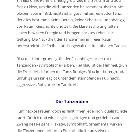
Ein Bild ohne Rahmen, riesig groß (260 mal 391 cm) und doch
fast zu klein, um die wild Tanzenden beisammenzuhalten. Sie
bleiben aber im Bild, nichts ist angeschnitten, es ist der Tanz,
der alles bestimmt. Keine Details, keine Schatten - unabhängig
von Raum, Geschichte und Zeit. Die klaren schwunghaften
Linien bewirken Energie und bringen nacktes Leben zur
Geltung. Die Nacktheit der Tänzerinnen im freien Raum
unterstreicht die Freiheit und Urgewalt des kosmischen Tanzes.
Blau der Hintergrund, grün der Rasenhügel, ocker rot die
Tanzenden - symbolische Farben. Tief blau ist der Himmel, grün
die Erde, fleischfarben der Tanz. Ruhiges Blau im Hintergrund,
unruhige Graslinie (gibt unter dem stampfenden Fuß nach),
aggressives Rot vorne im Tanzkreis.
Die Tanzenden
Fünf nackte Frauen, doch es fehlt ihnen jede Individualität. Jede
tanzt für sich und wird zugleich getragen und getrieben vom
Zwang des Reigens. Plakativ, symbolhaft, ornamental wirken
die Tänzerinnen bei ihrem Fruchtbarkeitstanz, einem