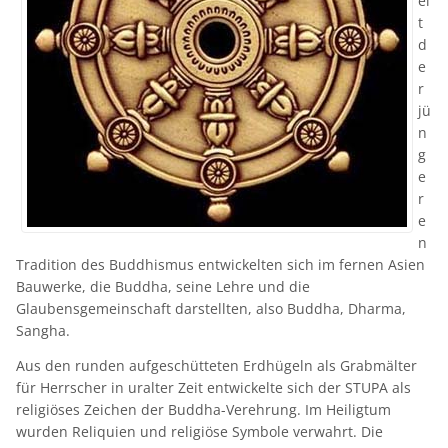
ei
t
d
e
r
jü
n
g
e
r
e
n
Tradition des Buddhismus entwickelten sich im fernen Asien
Bauwerke, die Buddha, seine Lehre und die
Glaubensgemeinschaft darstellten, also Buddha, Dharma,
Sangha.
Aus den runden aufgeschütteten Erdhügeln als Grabmälter
für Herrscher in uralter Zeit entwickelte sich der STUPA als
religiöses Zeichen der Buddha-Verehrung. Im Heiligtum
wurden Reliquien und religiöse Symbole verwahrt. Die