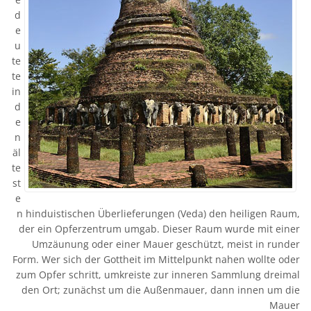
d
e
u
te
te
in
d
e
n
äl
te
st
e
n hinduistischen Überlieferungen (Veda) den heiligen Raum,
der ein Opferzentrum umgab. Dieser Raum wurde mit einer
Umzäunung oder einer Mauer geschützt, meist in runder
Form. Wer sich der Gottheit im Mittelpunkt nahen wollte oder
zum Opfer schritt, umkreiste zur inneren Sammlung dreimal
den Ort; zunächst um die Außenmauer, dann innen um die
Mauer