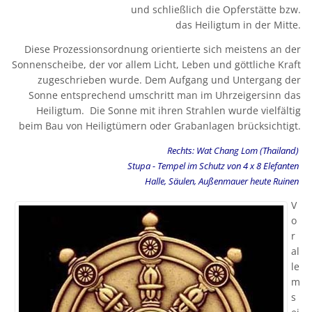
und schließlich die Opferstätte bzw.
das Heiligtum in der Mitte.
Diese Prozessionsordnung orientierte sich meistens an der
Sonnenscheibe, der vor allem Licht, Leben und göttliche Kraft
zugeschrieben wurde. Dem Aufgang und Untergang der
Sonne entsprechend umschritt man im Uhrzeigersinn das
Heiligtum. Die Sonne mit ihren Strahlen wurde vielfältig
beim Bau von Heiligtümern oder Grabanlagen brücksichtigt.
Rechts: Wat Chang Lom (Thailand)
Stupa - Tempel im Schutz von 4 x 8 Elefanten
Halle, Säulen, Außenmauer heute Ruinen
V
o
r
al
le
m
s