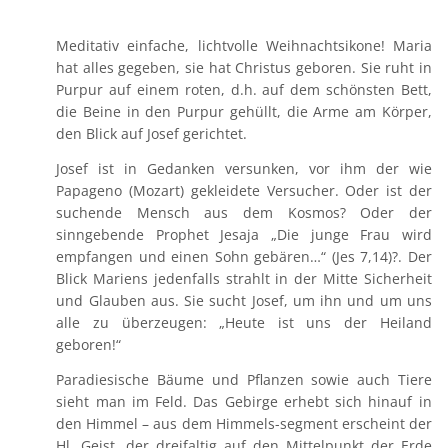
Meditativ einfache, lichtvolle Weihnachtsikone! Maria
hat alles gegeben, sie hat Christus geboren. Sie ruht in
Purpur auf einem roten, d.h. auf dem schönsten Bett,
die Beine in den Purpur gehüllt, die Arme am Körper,
den Blick auf Josef gerichtet.
Josef ist in Gedanken versunken, vor ihm der wie
Papageno (Mozart) gekleidete Versucher. Oder ist der
suchende Mensch aus dem Kosmos? Oder der
sinngebende Prophet Jesaja „Die junge Frau wird
empfangen und einen Sohn gebären…“ (Jes 7,14)?. Der
Blick Mariens jedenfalls strahlt in der Mitte Sicherheit
und Glauben aus. Sie sucht Josef, um ihn und um uns
alle zu überzeugen: „Heute ist uns der Heiland
geboren!“
Paradiesische Bäume und Pflanzen sowie auch Tiere
sieht man im Feld. Das Gebirge erhebt sich hinauf in
den Himmel – aus dem Himmels-segment erscheint der
Hl. Geist, der dreifaltig auf den Mittelpunkt der Erde