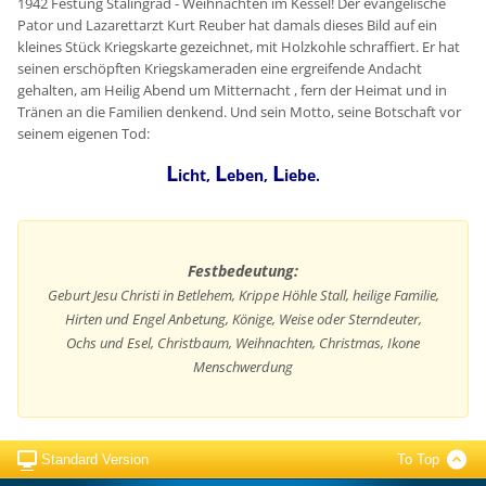
1942 Festung Stalingrad - Weihnachten im Kessel! Der evangelische
Pator und Lazarettarzt Kurt Reuber hat damals dieses Bild auf ein
kleines Stück Kriegskarte gezeichnet, mit Holzkohle schraffiert. Er hat
seinen erschöpften Kriegskameraden eine ergreifende Andacht
gehalten, am Heilig Abend um Mitternacht , fern der Heimat und in
Tränen an die Familien denkend. Und sein Motto, seine Botschaft vor
seinem eigenen Tod:
L
L
L
icht,
eben,
iebe.
Festbedeutung:
Geburt Jesu Christi in Betlehem, Krippe Höhle Stall, heilige Familie,
Hirten und Engel Anbetung, Könige, Weise oder Sterndeuter,
Ochs und Esel, Christbaum, Weihnachten, Christmas, Ikone
Menschwerdung
Standard Version
To Top