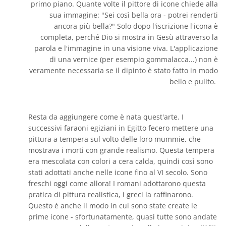
primo piano. Quante volte il pittore di icone chiede alla
sua immagine: "Sei così bella ora - potrei renderti
ancora più bella?" Solo dopo l'iscrizione l'icona è
completa, perché Dio si mostra in Gesù attraverso la
parola e l'immagine in una visione viva. L'applicazione
di una vernice (per esempio gommalacca...) non è
veramente necessaria se il dipinto è stato fatto in modo
bello e pulito.
Resta da aggiungere come è nata quest'arte. I
successivi faraoni egiziani in Egitto fecero mettere una
pittura a tempera sul volto delle loro mummie, che
mostrava i morti con grande realismo. Questa tempera
era mescolata con colori a cera calda, quindi così sono
stati adottati anche nelle icone fino al VI secolo. Sono
freschi oggi come allora! I romani adottarono questa
pratica di pittura realistica, i greci la raffinarono.
Questo è anche il modo in cui sono state create le
prime icone - sfortunatamente, quasi tutte sono andate