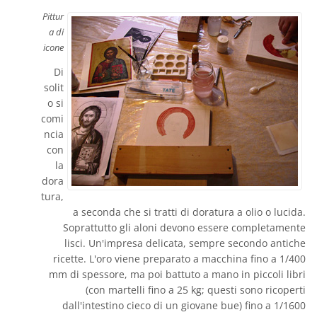
Pittur
a di
icone
Di
solit
o si
comi
ncia
con
la
dora
tura,
a seconda che si tratti di doratura a olio o lucida.
Soprattutto gli aloni devono essere completamente
lisci. Un'impresa delicata, sempre secondo antiche
ricette. L'oro viene preparato a macchina fino a 1/400
mm di spessore, ma poi battuto a mano in piccoli libri
(con martelli fino a 25 kg; questi sono ricoperti
dall'intestino cieco di un giovane bue) fino a 1/1600