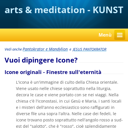
arts & meditation - KUNST
verstehen
Menù
Pantokrator e Mandylion
Vedi anche
e
JESUS PANTOKRATOR
Vuoi dipingere Icone?
Icone originali - Finestre sull'eternità
L'icona è un'immagine di culto della Chiesa orientale.
Viene usato nelle chiese soprattutto nella liturgia,
decora le case e viene portato con se nei viaggi. Nella
chiesa c'è l'iconostasi, in cui Gesù e Maria, i santi locali
e i misteri dell'anno ecclesiastico sono raffigurati in
diverse file una sopra l'altra. Nelle case dei fedeli, le
icone trovano posto soprattutto nell'angolo rosso a sud-
est del "salotto", che è "rosso", cioè splendidamente