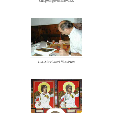
Casignango/Gschon (BZ)
L'artista Hubert Piccolruaz