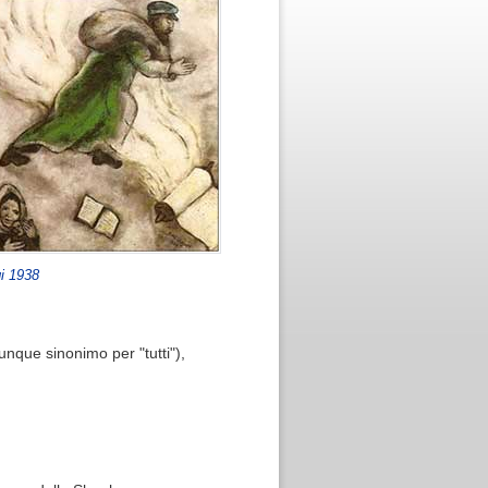
gi 1938
unque sinonimo per "tutti"),