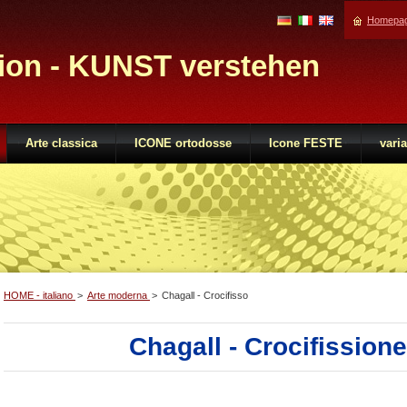
Homepa
tion - KUNST verstehen
Arte classica
ICONE ortodosse
Icone FESTE
varia
HOME - italiano
>
Arte moderna
>
Chagall - Crocifisso
Chagall - Crocifission