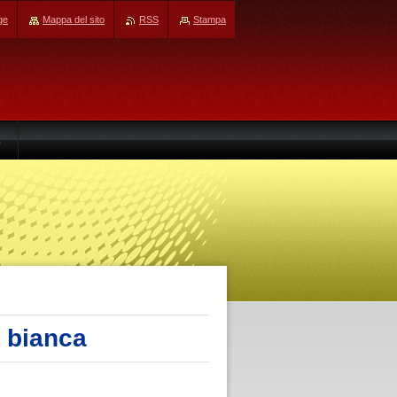
ge
Mappa del sito
RSS
Stampa
e bianca