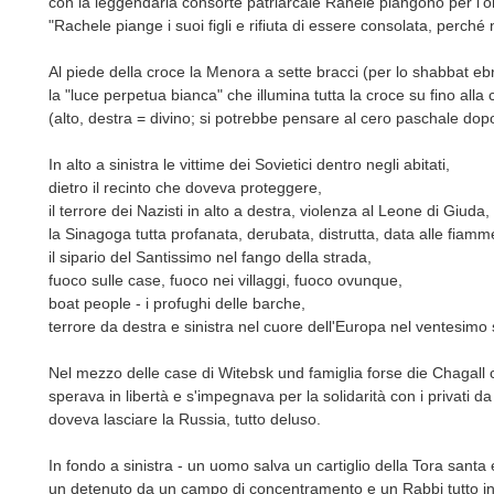
con la leggendaria consorte patriarcale Rahele piangono per l'o
"Rachele piange i suoi figli e rifiuta di essere consolata, perché
Al piede della croce la Menora a sette bracci (per lo shabbat ebr
la "luce perpetua bianca" che illumina tutta la croce su fino alla 
(alto, destra = divino; si potrebbe pensare al cero paschale dopo
In alto a sinistra le vittime dei Sovietici dentro negli abitati,
dietro il recinto che doveva proteggere,
il terrore dei Nazisti in alto a destra, violenza al Leone di Giuda, 
la Sinagoga tutta profanata, derubata, distrutta, data alle fiamm
il sipario del Santissimo nel fango della strada,
fuoco sulle case, fuoco nei villaggi, fuoco ovunque,
boat people - i profughi delle barche,
terrore da destra e sinistra nel cuore dell'Europa nel ventesimo 
Nel mezzo delle case di Witebsk und famiglia forse die Chagall c
sperava in libertà e s'impegnava per la solidarità con i privati da 
doveva lasciare la Russia, tutto deluso.
In fondo a sinistra - un uomo salva un cartiglio della Tora santa 
un detenuto da un campo di concentramento e un Rabbi tutto in