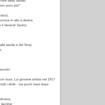
rrore della Shoah,
 non sono più!"
aico),
cornice in alto a destra
 il Venerdì Santo).
alle tavole e del Sinai,
e,
secolo!
on isuoi. Lui giovane artista nel 1917
tutti i diritti - ma pochi mesi dopo
ebraica,
 lacrime.