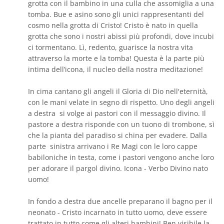
grotta con il bambino in una culla che assomiglia a una
tomba. Bue e asino sono gli unici rappresentanti del
cosmo nella grotta di Cristo! Cristo è nato in quella
grotta che sono i nostri abissi più profondi, dove incubi
ci tormentano. Lì, redento, guarisce la nostra vita
attraverso la morte e la tomba! Questa è la parte più
intima dell’icona, il nucleo della nostra meditazione!
In cima cantano gli angeli il Gloria di Dio nell'eternità,
con le mani velate in segno di rispetto. Uno degli angeli
a destra si volge ai pastori con il messaggio divino. Il
pastore a destra risponde con un tuono di trombone, sì
che la pianta del paradiso si china per evadere. Dalla
parte sinistra arrivano i Re Magi con le loro cappe
babiloniche in testa, come i pastori vengono anche loro
per adorare il pargol divino. Icona - Verbo Divino nato
uomo!
In fondo a destra due ancelle preparano il bagno per il
neonato - Cristo incarnato in tutto uomo, deve essere
trattato in tutto come gli alteri bambini! Ben visibile la